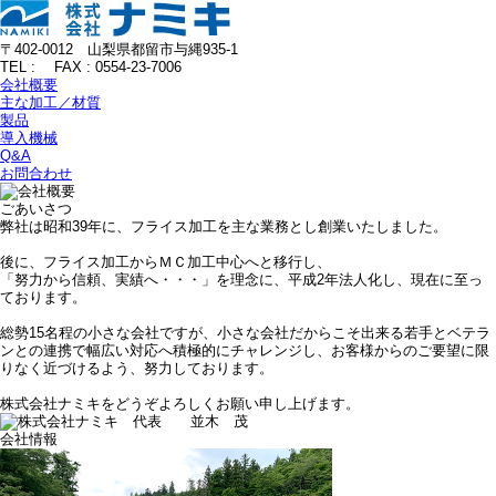
〒402-0012 山梨県都留市与縄935-1
TEL :
FAX : 0554-23-7006
会社概要
主な加工／材質
製品
導入機械
Q&A
お問合わせ
ごあいさつ
弊社は昭和39年に、フライス加工を主な業務とし創業いたしました。
後に、フライス加工からＭＣ加工中心へと移行し、
「努力から信頼、実績へ・・・」を理念に、平成2年法人化し、現在に至っ
ております。
総勢15名程の小さな会社ですが、小さな会社だからこそ出来る若手とベテラ
ンとの連携で幅広い対応へ積極的にチャレンジし、お客様からのご要望に限
りなく近づけるよう、努力しております。
株式会社ナミキをどうぞよろしくお願い申し上げます。
会社情報